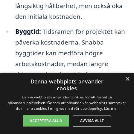
långsiktig hållbarhet, men också öka
den initiala kostnaden.
Byggtid:
Tidsramen för projektet kan
påverka kostnaderna. Snabba
byggtider kan medföra högre
arbetskostnader, medan längre
tidsramar kanske erbjuder mer
×
Denna webbplats använder
flexibilitet och lägre priser.
cookies
Denna webbplats använder cookies för att förbättra
Geografiskt läge:
Priserna i Gräfsnäs
användarupplevelsen. Genom att använda vår webbplats samtycker
du till alla cookies i enlighet med vår cookiepolicy.
Läs mer
kan skilja sig beroende på lokal
konkurrens och tillgång till
ACCEPTERA ALLA
AVVISA ALLT
arbetskraft. Det kan vara värt att