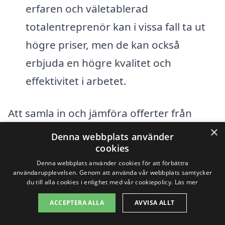
erfaren och väletablerad
totalentreprenör kan i vissa fall ta ut
högre priser, men de kan också
erbjuda en högre kvalitet och
effektivitet i arbetet.
Att samla in och jämföra offerter från
flera olika aktörer är ett utsökt sätt att få
×
Denna webbplats använder
en känsla för marknadspriserna för
cookies
Denna webbplats använder cookies för att förbättra
totalentreprenad i Björbo. Vår plattform
användarupplevelsen. Genom att använda vår webbplats samtycker
du till alla cookies i enlighet med vår cookiepolicy.
Läs mer
totalentreprenad-pris.se kan hjälpa dig
att hitta och jämföra olika företag i
ACCEPTERA ALLA
AVVISA ALLT
området, så att du kan fatta ett