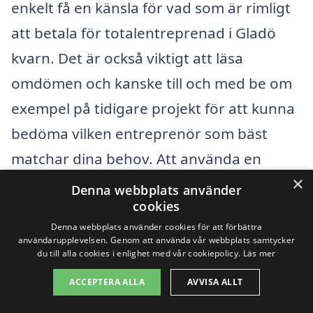
enkelt få en känsla för vad som är rimligt
att betala för totalentreprenad i Gladö
kvarn. Det är också viktigt att läsa
omdömen och kanske till och med be om
exempel på tidigare projekt för att kunna
bedöma vilken entreprenör som bäst
matchar dina behov. Att använda en
×
plattform som totalentreprenad-pris.se
Denna webbplats använder
cookies
kan underlätta denna process genom att
Denna webbplats använder cookies för att förbättra
ge dig enkel tillgång till
användarupplevelsen. Genom att använda vår webbplats samtycker
du till alla cookies i enlighet med vår cookiepolicy.
Läs mer
offertsammanställningar från olika
företag i ditt område. Tveka inte att
ACCEPTERA ALLA
AVVISA ALLT
utnyttja denna resurs för att hitta den