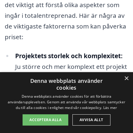
det viktigt att förstå olika aspekter som
ingår i totalentreprenad. Här är några av
de viktigaste faktorerna som kan påverka
priset:
Projektets storlek och komplexitet:
Ju större och mer komplext ett projekt
är, desto högre blir priset. Det handlar
×
Denna webbplats använder
om antalet kvadratmeter som ska
cookies
Denna webbplats använder cookies för att förbättra
byggas, mängden material som
användarupplevelsen. Genom att använda vår webbplats samtycker
behövs och komplexiteten i designen.
du till alla cookies i enlighet med vår cookiepolicy.
Läs mer
ACCEPTERA ALLA
AVVISA ALLT
Materialval:
Valet av byggmaterial