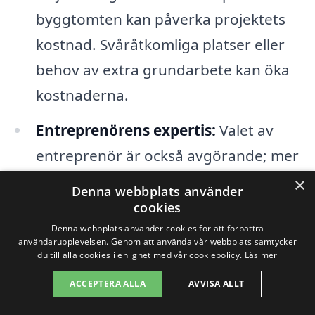
byggtomten kan påverka projektets
kostnad. Svåråtkomliga platser eller
behov av extra grundarbete kan öka
kostnaderna.
Entreprenörens expertis:
Valet av
entreprenör är också avgörande; mer
erfarna företag kan ta ut högre priser,
×
Denna webbplats använder
men de kan också erbjuda bättre
cookies
kvalitet och service.
Denna webbplats använder cookies för att förbättra
användarupplevelsen. Genom att använda vår webbplats samtycker
du till alla cookies i enlighet med vår cookiepolicy.
Läs mer
För att få en tydlig och rättvisande offert
ACCEPTERA ALLA
AVVISA ALLT
för totalentreprenad i Finnerödja är det