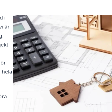
d i
i är
g.
jekt
för
v hela
öra