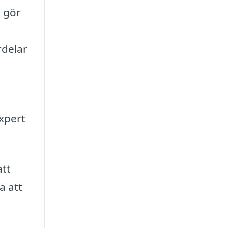
a gör
rdelar
xpert
att
a att