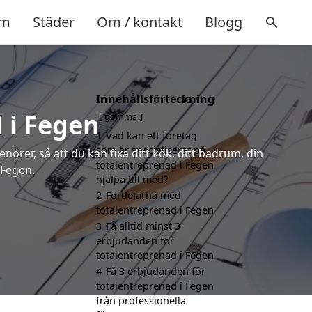
m
Städer
Om / kontakt
Blogg
Innehållsförteckning
 i Fegen
gömma
1
Vad kan ett företag
som är specialiserat på
örer, så att du kan fixa ditt kök, ditt badrum, din
totalentreprenad i Fegen
 Fegen.
hjälpa till med?
2
Fördelarna med
totalentreprenad i Fegen
3
Få alltid minst 3
erbjudanden för
totalentreprenad i Fegen
4
Få 3 erbjudanden för
totalentreprenad i Fegen
från professionella