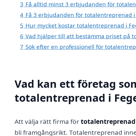
3
Få alltid minst 3 erbjudanden för totale
4
Få 3 erbjudanden för totalentreprenad i
5
Hur mycket kostar totalentreprenad i F
6
Vad hjälper till att bestämma priset på 
7
Sök efter en professionell för totalentr
Vad kan ett företag som
totalentreprenad i Fege
Att välja rätt firma för
totalentreprenad
bli framgångsrikt. Totalentreprenad inneb