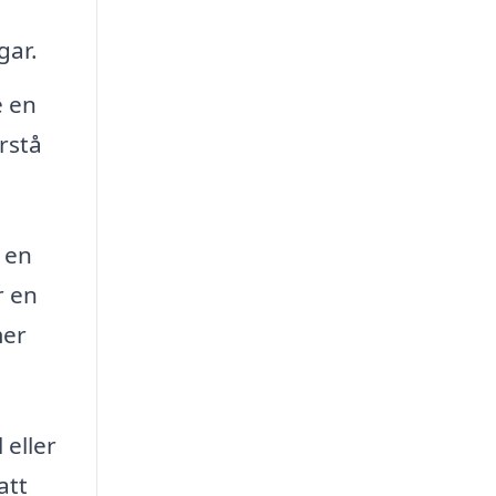
gar.
e en
örstå
 en
r en
mer
 eller
att