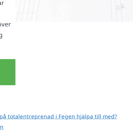
ar
över
g
 på totalentreprenad i Fegen hjälpa till med?
en