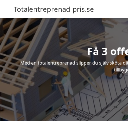
Totalentreprenad-pris.se
Få 3 of
Med en totalentreprenad slipper du själv sköta dit
tillby