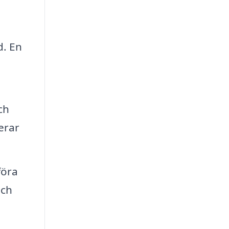
d. En
ch
erar
föra
och