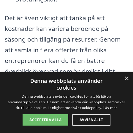
Det är även viktigt att tänka på att
kostnader kan variera beroende på
säsong och tillgång på resurser. Genom
att samla in flera offerter från olika
entreprenörer kan du få en bättre
överblick över vad som är rimligt i ditt
×
Denna webbplats använder
specifika fall. Med totalentreprenad-
cookies
pris.se kan du enkelt jämföra olika
Denna webbplats använder cookies för att förbättra
tjänster och priser från företag
användarupplevelsen. Genom att använda vår webbplats samtycker
du till alla cookies i enlighet med vår cookiepolicy.
Läs mer
specialiserade på totalentreprenad i
ACCEPTERA ALLA
AVVISA ALLT
Drottningskär. Att göra en noggrann