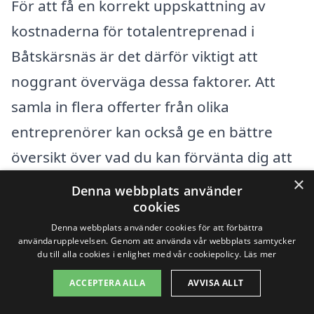
För att få en korrekt uppskattning av
kostnaderna för totalentreprenad i
Båtskärsnäs är det därför viktigt att
noggrant överväga dessa faktorer. Att
samla in flera offerter från olika
entreprenörer kan också ge en bättre
översikt över vad du kan förvänta dig att
betala. Detta kan hjälpa dig att hitta den
×
Denna webbplats använder
bästa lösningen för just ditt projekt.
cookies
Denna webbplats använder cookies för att förbättra
Genom totalentreprenad-pris.se kan du
användarupplevelsen. Genom att använda vår webbplats samtycker
enkelt jämföra olika företag och få
du till alla cookies i enlighet med vår cookiepolicy.
Läs mer
skräddarsydda erbjudanden som passar
ACCEPTERA ALLA
AVVISA ALLT
dina behov och din budget.