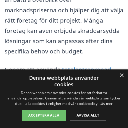
marknadspriserna och hjälper dig att välja
rätt företag för ditt projekt. Många
företag kan även erbjuda skräddarsydda
lösningar som kan anpassas efter dina
specifika behov och budget.
Genom att använda
totalentreprenad-
×
Denna webbplats använder
pris.se
kan du enkelt jämföra olika företag
cookies
som erbjuder totalentreprenad i Bara och
Denna webbplats använder cookies för att förbättra
användarupplevelsen. Genom att använda vår webbplats samtycker
få tillgång till det bästa erbjudandet.
du till alla cookies i enlighet med vår cookiepolicy.
Läs mer
Plattformen hjälper dig att navigera i
ACCEPTERA ALLA
AVVISA ALLT
djungeln av alternativ och säkerställer att