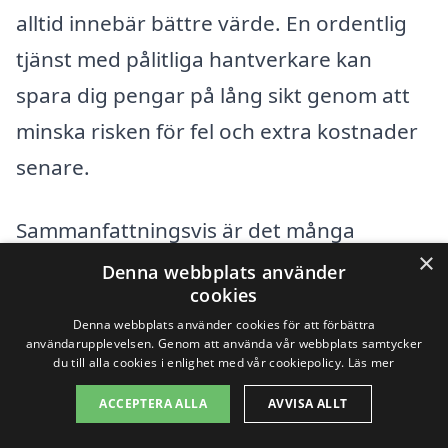
alltid innebär bättre värde. En ordentlig
tjänst med pålitliga hantverkare kan
spara dig pengar på lång sikt genom att
minska risken för fel och extra kostnader
senare.
Sammanfattningsvis är det många
×
komponenter som bidrar till kostnaden
Denna webbplats använder
cookies
för totalentreprenad i Asperö. Genom att
Denna webbplats använder cookies för att förbättra
vara välinformerad och noga jämföra
användarupplevelsen. Genom att använda vår webbplats samtycker
du till alla cookies i enlighet med vår cookiepolicy.
Läs mer
olika alternativ, kan du hitta den bästa
ACCEPTERA ALLA
AVVISA ALLT
lösningen som passar både din budget
och dina behov.