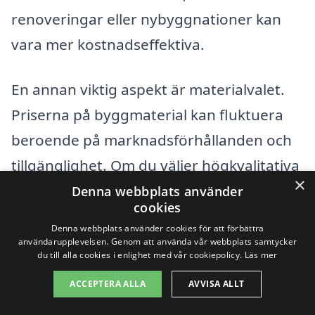
renoveringar eller nybyggnationer kan
vara mer kostnadseffektiva.
En annan viktig aspekt är materialvalet.
Priserna på byggmaterial kan fluktuera
beroende på marknadsförhållanden och
tillgänglighet. Om du väljer högkvalitativa
×
eller specialiserade material kan detta
Denna webbplats använder
cookies
påverka totalpriset för din
Denna webbplats använder cookies för att förbättra
totalentreprenad i Årsunda. Dessutom
användarupplevelsen. Genom att använda vår webbplats samtycker
du till alla cookies i enlighet med vår cookiepolicy.
Läs mer
kan entreprenörens erfarenhet och
ACCEPTERA ALLA
AVVISA ALLT
kompetens också påverka prissättningen.