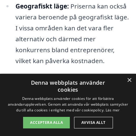
Geografiskt läge:
Priserna kan också
variera beroende på geografiskt läge.
I vissa områden kan det vara fler
alternativ och därmed mer
konkurrens bland entreprenörer,
vilket kan påverka kostnaden.
×
För att få en bra uppfattning om
Denna webbplats använder
cookies
kostnaden för totalentreprenad i Arninge
Denna webbplats använder cookies för att förbättra
är det en god idé att jämföra offerter från
användarupplevelsen. Genom att använda vår webbplats samtycker
du till alla cookies i enlighet med vår cookiepolicy.
Läs mer
olika företag. På totalentreprenad-pris.se
kan du enkelt begära flera erbjudanden
ACCEPTERA ALLA
AVVISA ALLT
och därigenom hitta den bästa lösningen