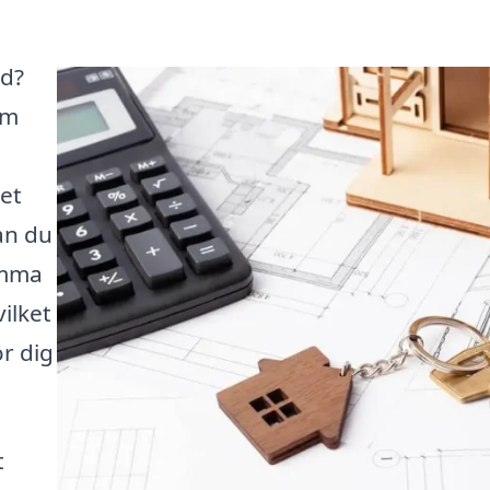
ed?
rm
et
an du
amma
ilket
ör dig
t