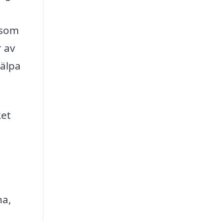
 som
r av
jälpa
ket
na,