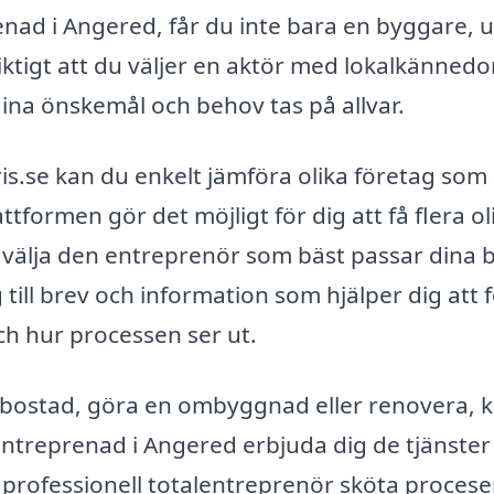
enad i Angered, får du inte bara en byggare, 
viktigt att du väljer en aktör med lokalkänned
 dina önskemål och behov tas på allvar.
s.se kan du enkelt jämföra olika företag som
tformen gör det möjligt för dig att få flera ol
t välja den entreprenör som bäst passar dina
till brev och information som hjälper dig att 
h hur processen ser ut.
 bostad, göra en ombyggnad eller renovera, 
lentreprenad i Angered erbjuda dig de tjänster
 professionell totalentreprenör sköta proces