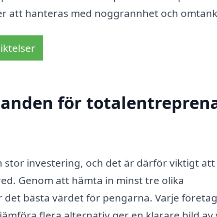
mer att hanteras med noggrannhet och omtank
iktelser
danden för totalentreprena
stor investering, och det är därför viktigt att 
red. Genom att hämta in minst tre olika
år det bästa värdet för pengarna. Varje företa
jämföra flera alternativ ger en klarare bild av