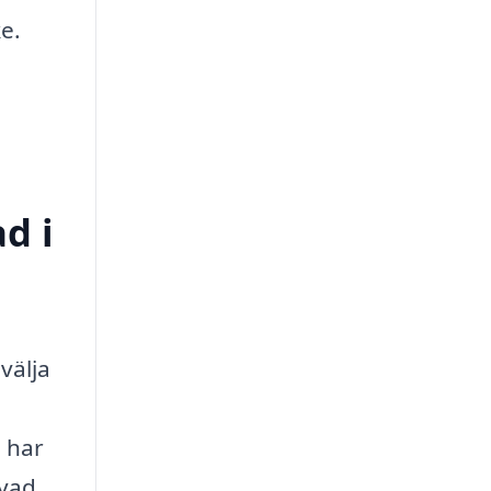
e.
d i
välja
g har
 vad