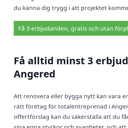
du känna dig trygg i att projektet kom
Få 3 erbjudanden, gratis och utan förpl
Få alltid minst 3 erbju
Angered
Att renovera eller bygga nytt kan vara en 
rätt företag för totalentreprenad i Ange
offertförslag kan du säkerställa att du f
sina egna styrkor och svagheter, och att 