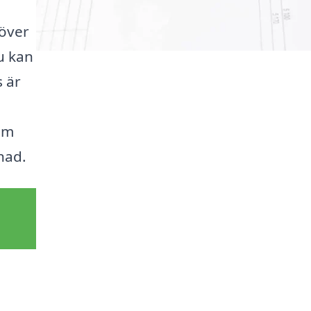
 över
u kan
s är
om
nad.