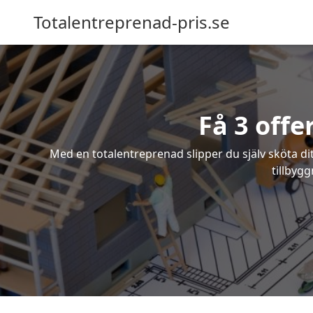
Totalentreprenad-pris.se
Få 3 offe
Med en totalentreprenad slipper du själv sköta dit
tillbyg