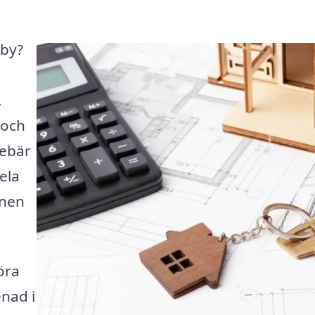
sby?
,
 och
nebär
ela
onen
öra
nad i