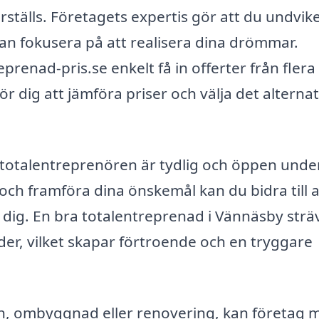
rställs. Företagets expertis gör att du undvik
an fokusera på att realisera dina drömmar.
renad-pris.se enkelt få in offerter från flera
ör dig att jämföra priser och välja det alternat
totalentreprenören är tydlig och öppen unde
ch framföra dina önskemål kan du bidra till a
t dig. En bra totalentreprenad i Vännäsby strä
der, vilket skapar förtroende och en tryggare
n, ombyggnad eller renovering, kan företag 