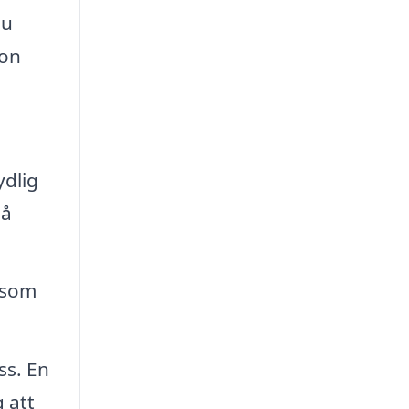
du
ion
ydlig
på
 som
ss. En
 att