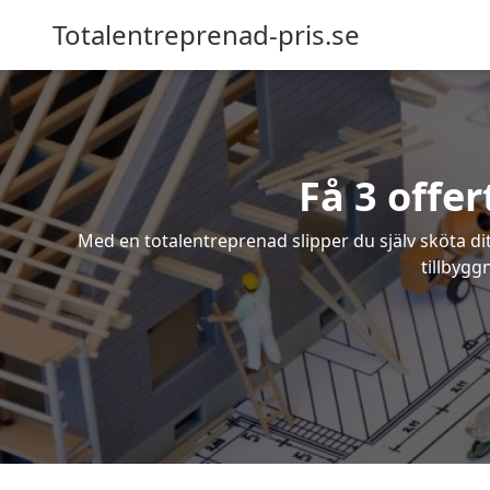
Totalentreprenad-pris.se
Få 3 offe
Med en totalentreprenad slipper du själv sköta dit
tillbygg