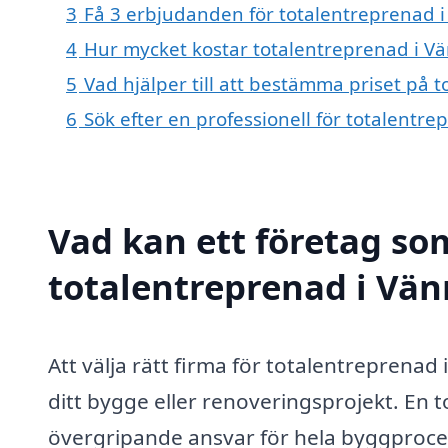
3
Få 3 erbjudanden för totalentreprenad i
4
Hur mycket kostar totalentreprenad i V
5
Vad hjälper till att bestämma priset på 
6
Sök efter en professionell för totalentr
Vad kan ett företag som
totalentreprenad i Vän
Att välja rätt firma för totalentreprenad
ditt bygge eller renoveringsprojekt. En t
övergripande ansvar för hela byggproces