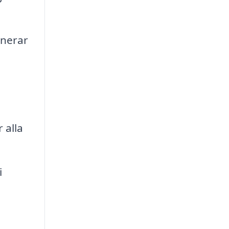
inerar
 alla
i