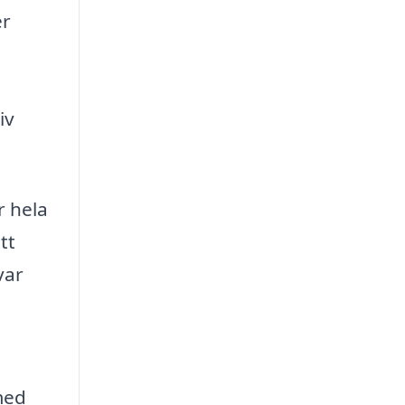
er
iv
r hela
tt
var
med