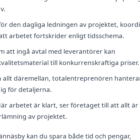
v.
ör den dagliga ledningen av projektet, koord
att arbetet fortskrider enligt tidsschema.
 att ingå avtal med leverantörer kan
alitetsmaterial till konkurrenskraftiga priser.
h allt däremellan, totalentreprenören hanterar
g för detaljerna.
r arbetet är klart, ser företaget till att allt är 
rlämning av projektet.
Vännäsby kan du spara både tid och pengar,