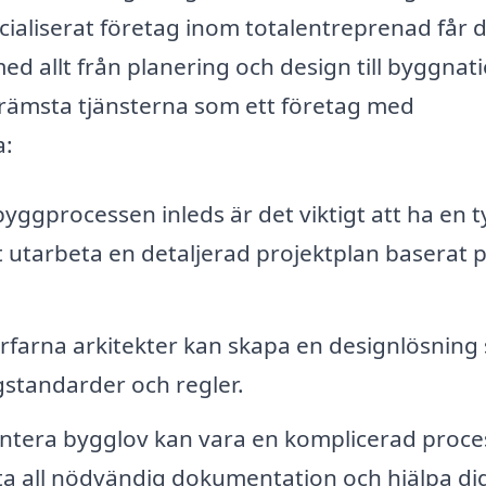
ecialiserat företag inom totalentreprenad får 
med allt från planering och design till byggnat
 främsta tjänsterna som ett företag med
a:
yggprocessen inleds är det viktigt att ha en t
tt utarbeta en detaljerad projektplan baserat 
rfarna arkitekter kan skapa en designlösning
gstandarder och regler.
ntera bygglov kan vara en komplicerad proce
a all nödvändig dokumentation och hjälpa dig