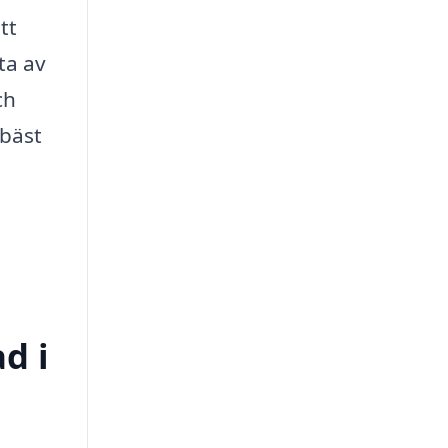
tt
ta av
ch
 bäst
d i