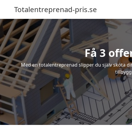
Totalentreprenad-pris.se
Få 3 off
Med en totalentreprenad slipper du själv sköta dit
tillbyg