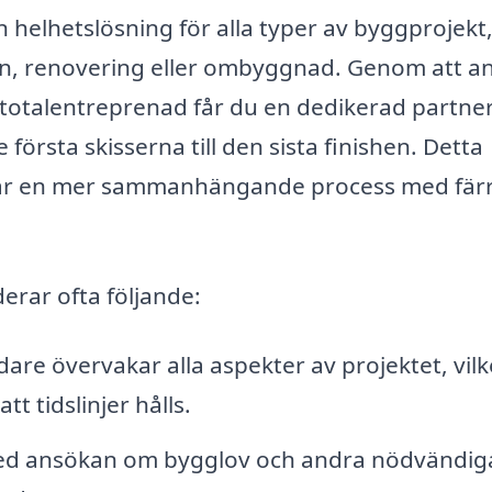
helhetslösning för alla typer av byggprojekt
, renovering eller ombyggnad. Genom att an
totalentreprenad får du en dedikerad partne
örsta skisserna till den sista finishen. Detta
 får en mer sammanhängande process med fär
erar ofta följande:
are övervakar alla aspekter av projektet, vilk
tt tidslinjer hålls.
med ansökan om bygglov och andra nödvändig