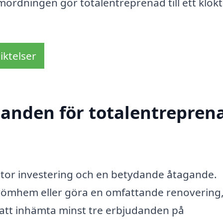
rdningen gör totalentreprenad till ett klokt
iktelser
danden för totalentreprena
 stor investering och en betydande åtagande.
drömhem eller göra en omfattande renovering,
d att inhämta minst tre erbjudanden på