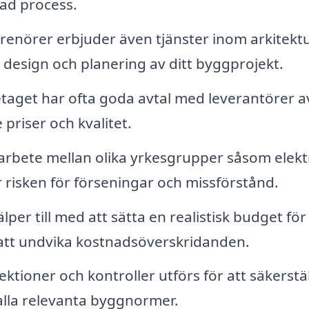
rad process.
enörer erbjuder även tjänster inom arkitektu
d design och planering av ditt byggprojekt.
aget har ofta goda avtal med leverantörer a
 priser och kvalitet.
rbete mellan olika yrkesgrupper såsom elektr
 risken för förseningar och missförstånd.
per till med att sätta en realistisk budget för
 att undvika kostnadsöverskridanden.
tioner och kontroller utförs för att säkerstäl
 alla relevanta byggnormer.