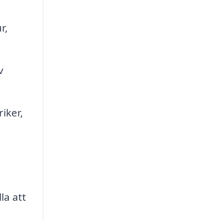
r,
v
iker,
la att