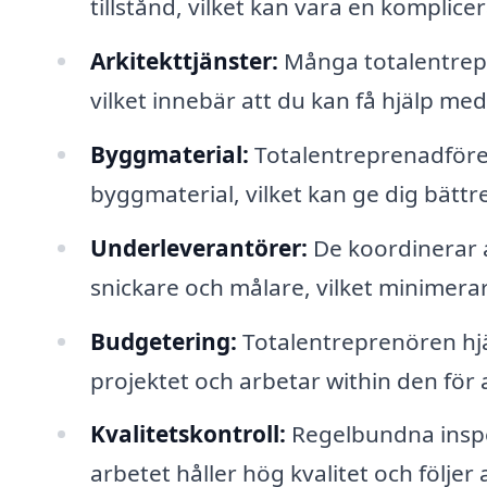
tillstånd, vilket kan vara en komplice
Arkitekttjänster:
Många totalentrepr
vilket innebär att du kan få hjälp me
Byggmaterial:
Totalentreprenadföret
byggmaterial, vilket kan ge dig bättre
Underleverantörer:
De koordinerar a
snickare och målare, vilket minimerar
Budgetering:
Totalentreprenören hjäl
projektet och arbetar within den för
Kvalitetskontroll:
Regelbundna inspek
arbetet håller hög kvalitet och följer