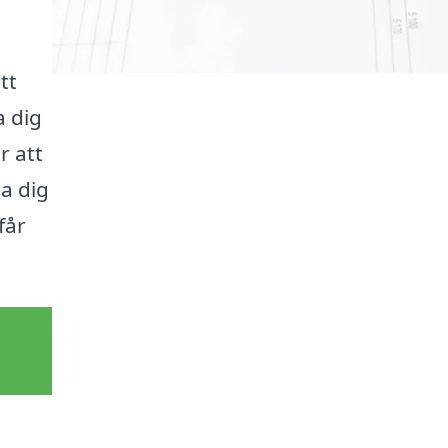
tt
a dig
r att
da dig
får