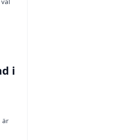
 val
d i
 är