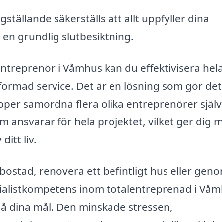
gställande säkerställs att allt uppfyller dina
n grundlig slutbesiktning.
entreprenör i Våmhus kan du effektivisera hel
ormad service. Det är en lösning som gör det
ipper samordna flera olika entreprenörer själv
 ansvarar för hela projektet, vilket ger dig m
itt liv.
bostad, renovera ett befintligt hus eller gen
cialistkompetens inom totalentreprenad i Vå
nå dina mål. Den minskade stressen,