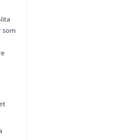
,
lita
r som
re
et
a