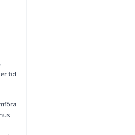
a
.
er tid
omföra
mhus