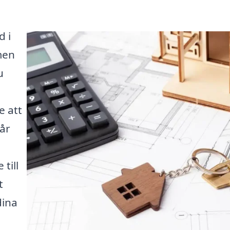
d i
men
u
e att
år
till
t
dina