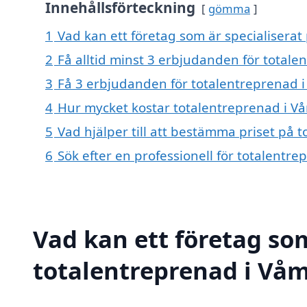
Innehållsförteckning
gömma
1
Vad kan ett företag som är specialiserat
2
Få alltid minst 3 erbjudanden för total
3
Få 3 erbjudanden för totalentreprenad i
4
Hur mycket kostar totalentreprenad i V
5
Vad hjälper till att bestämma priset på
6
Sök efter en professionell för totalent
Vad kan ett företag som
totalentreprenad i Våm