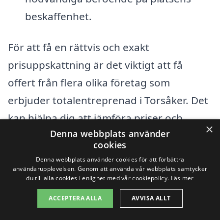
beskaffenhet.
För att få en rättvis och exakt
prisuppskattning är det viktigt att få
offert från flera olika företag som
erbjuder totalentreprenad i Torsåker. Det
kan hjälpa dig att jämföra priser och
×
Denna webbplats använder
tjänster, utan att kompromissa med
cookies
kvaliteten. Du kan enkelt få kontakt med
Denna webbplats använder cookies för att förbättra
lokala entreprenörer genom att använda
användarupplevelsen. Genom att använda vår webbplats samtycker
du till alla cookies i enlighet med vår cookiepolicy.
Läs mer
vår plattform, vilket ger dig möjlighet att
ACCEPTERA ALLA
AVVISA ALLT
hitta en totalentreprenör som passar just