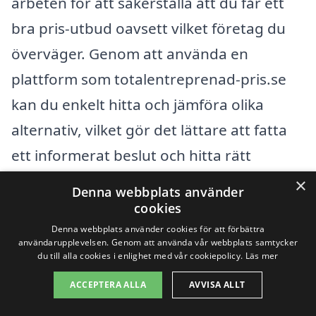
arbeten för att säkerställa att du får ett
bra pris-utbud oavsett vilket företag du
överväger. Genom att använda en
plattform som totalentreprenad-pris.se
kan du enkelt hitta och jämföra olika
alternativ, vilket gör det lättare att fatta
ett informerat beslut och hitta rätt
entreprenör för ditt projekt.
×
Denna webbplats använder
Sammanfattningsvis, att förstå de
cookies
faktorer som påverkar priset på
Denna webbplats använder cookies för att förbättra
användarupplevelsen. Genom att använda vår webbplats samtycker
totalentreprenad i Toftbyn är nyckeln till
du till alla cookies i enlighet med vår cookiepolicy.
Läs mer
att få det bästa värdet för din investering.
ACCEPTERA ALLA
AVVISA ALLT