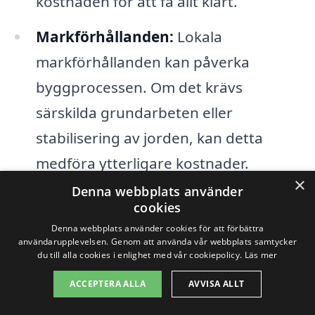
kostnaden för att få allt klart.
Markförhållanden:
Lokala
markförhållanden kan påverka
byggprocessen. Om det krävs
särskilda grundarbeten eller
stabilisering av jorden, kan detta
medföra ytterligare kostnader.
×
Denna webbplats använder
Förutom dessa faktorer kan även
cookies
Denna webbplats använder cookies för att förbättra
geografiska skillnader och
användarupplevelsen. Genom att använda vår webbplats samtycker
entreprenörens erfarenhet ha en
du till alla cookies i enlighet med vår cookiepolicy.
Läs mer
inverkan. Att jämföra olika offerter från
ACCEPTERA ALLA
AVVISA ALLT
lokala byggföretag ger en bättre