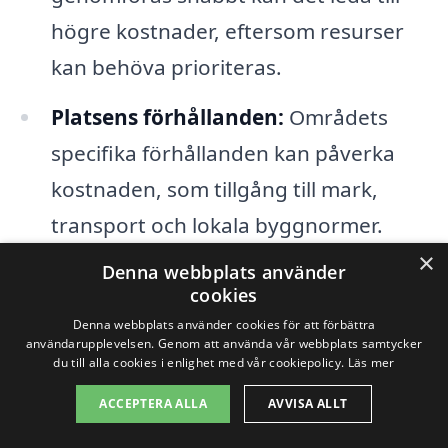
högre kostnader, eftersom resurser
kan behöva prioriteras.
Platsens förhållanden:
Områdets
specifika förhållanden kan påverka
kostnaden, som tillgång till mark,
transport och lokala byggnormer.
×
Denna webbplats använder
För att få ett rättvist pris på
cookies
totalentreprenad i Surte, rekommenderas
Denna webbplats använder cookies för att förbättra
användarupplevelsen. Genom att använda vår webbplats samtycker
det att man jämför offerter från flera olika
du till alla cookies i enlighet med vår cookiepolicy.
Läs mer
entreprenörer. Genom vår plattform kan
ACCEPTERA ALLA
AVVISA ALLT
du enkelt få in flera offerter, vilket gör det