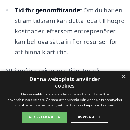
Tid för genomförande:
Om du har en
stram tidsram kan detta leda till högre
kostnader, eftersom entreprenörer
kan behöva sätta in fler resurser för
att hinna klart i tid.
Att jämföra priser och tjänster på
×
Denna webbplats använder
totalentreprenad i Sundhultsbrunn är
cookies
därför en smart strategi. Genom att
Denna webbplats använder cookies för att förbättra
användarupplevelsen. Genom att använda vår webbplats samtycker
använda en plattform som
du till alla cookies i enlighet med vår cookiepolicy.
Läs mer
totalentreprenad-pris.se kan du enkelt få
ACCEPTERA ALLA
AVVISA ALLT
offerter från flera olika entreprenörer.