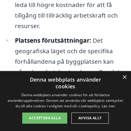
leda till högre kostnader för att få
tillgång till tillräcklig arbetskraft och
resurser.
Platsens förutsättningar:
Det
geografiska läget och de specifika
förhållandena på byggplatsen kan
påverka arbetskostnaderna. Om det
×
Denna webbplats använder
finns svåra markförhållanden eller
cookies
speciella krav från kommunen kan det
Denna webbplats använder cookies för att förbättra
användarupplevelsen. Genom att använda vår webbplats samtycker
öka priset för totalentreprenaden.
du till alla cookies i enlighet med vår cookiepolicy.
Läs mer
ACCEPTERA ALLA
AVVISA ALLT
För att få en tydlig bild av vad en