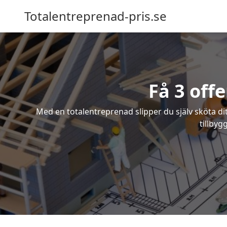
Totalentreprenad-pris.se
Få 3 off
Med en totalentreprenad slipper du själv sköta dit
tillbyg