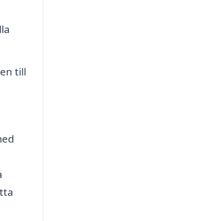
lla
n till
med
a
tta