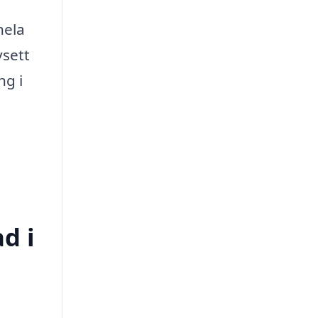
hela
vsett
ng i
d i