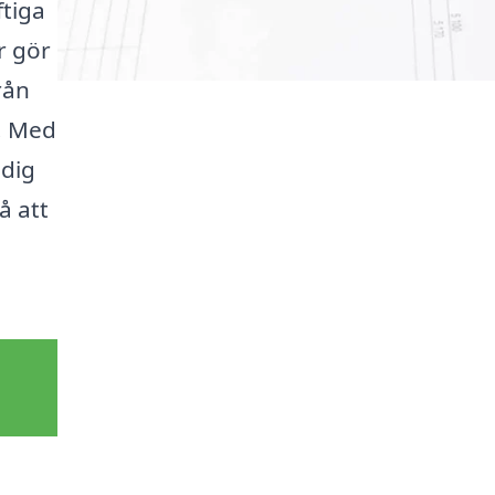
ftiga
r gör
rån
e. Med
 dig
å att