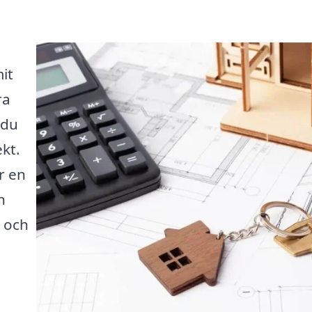
it
ra
 du
ekt.
r en
n
n och