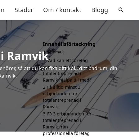
m
Städer
Om / kontakt
Blogg
Innehållsförteckning
 i Ramvik
gömma
1
Vad kan ett företag
som är specialiserat på
örer, så att du kan fixa ditt kök, ditt badrum, din
totalentreprenad i
 Ramvik.
Ramvik hjälpa till med?
2
Få alltid minst 3
erbjudanden för
totalentreprenad i
Ramvik
3
Få 3 erbjudanden för
totalentreprenad i
Ramvik från
professionella företag