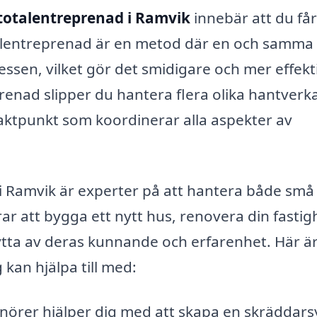
totalentreprenad i Ramvik
innebär att du få
otalentreprenad är en metod där en och samma
sen, vilket gör det smidigare och mer effekt
enad slipper du hantera flera olika hantverk
ntaktpunkt som koordinerar alla aspekter av
i Ramvik är experter på att hantera både små
r att bygga ett nytt hus, renovera din fastig
ytta av deras kunnande och erfarenhet. Här ä
kan hjälpa till med:
nörer hjälper dig med att skapa en skräddar