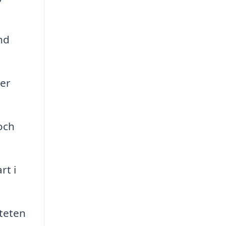
nd
er
och
rt i
iteten