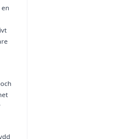
r en
ivt
are
 och
het
r
sydd