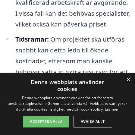
kvalificerad arbetskraft är avgörande.
I vissa fall kan det behövas specialister,
vilket också kan påverka priset.
Tidsramar:
Om projektet ska utföras
snabbt kan detta leda till ökade
kostnader, eftersom man kanske
behöver sätta in extra resurser för att
×
hålla tidsplanen.
Denna webbplats använder
cookies
Regler och tillstånd:
Bygglov och
Denna webbplats använder cookies för att förbättra
användarupplevelsen. Genom att använda vår webbplats samtycker
andra regulatoriska krav kan påverka
du till alla cookies i enlighet med vår cookiepolicy.
Läs mer
både tid och kostnad. Om ytterligare
ACCEPTERA ALLA
AVVISA ALLT
tillstånd krävs, kan detta leda till