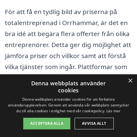
För att få en tydlig bild av priserna på
totalentreprenad i Orrhammar, är det en
bra idé att begära flera offerter från olika
entreprenörer. Detta ger dig möjlighet att
jämföra priser och villkor samt att förstå
vilka tjänster som ingår. Plattformar som
totalentreprenad-pris.se gör det enkelt
×
Denna webbplats använder
för dig att få kontakt med pålitliga
cookies
hantverkare och byggföretag i ditt
Denna webbplats använder cookies för att förbättra
användarupplevelsen. Genom att använda vår webbplats samtycker
område. Genom att samla in flera
du till alla cookies i enlighet med vår cookiepolicy.
Läs mer
erbjudanden kan du fatta ett mer
ACCEPTERA ALLA
AVVISA ALLT
informerat beslut och säkerställa att du