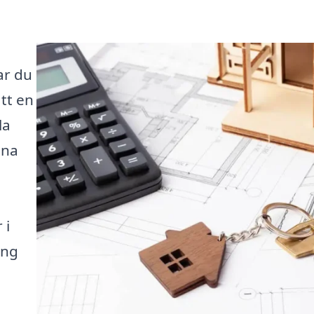
ar du
tt en
la
nna
 i
ing