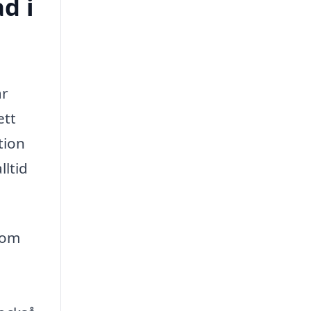
d i
är
ett
tion
lltid
som