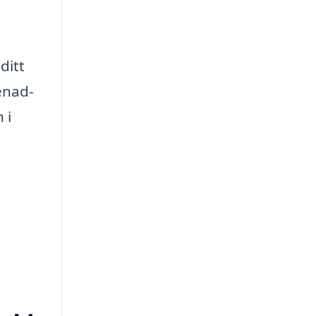
ditt
enad-
 i
a