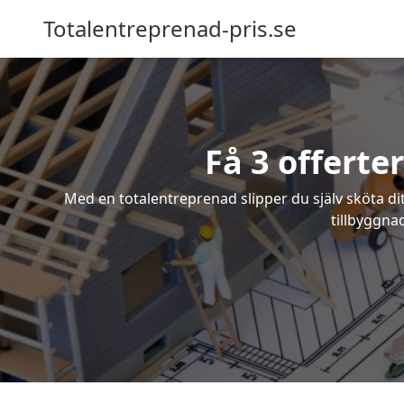
Totalentreprenad-pris.se
Få 3 offerte
Med en totalentreprenad slipper du själv sköta dit
tillbyggna