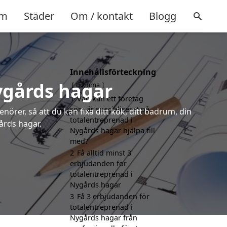
m
Städer
Om / kontakt
Blogg
Innehållsförteckning
Nygårds hagar
gömma
1
Vad kan ett företag
som är specialiserat på
örer, så att du kan fixa ditt kök, ditt badrum, din
totalentreprenad i
årds hagar.
Nygårds hagar hjälpa till
med?
2
Få alltid minst 3
erbjudanden för
totalentreprenad i
Nygårds hagar
3
Få 3 erbjudanden för
totalentreprenad i
Nygårds hagar från