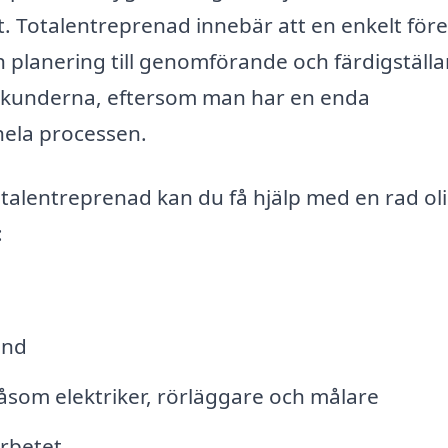
t. Totalentreprenad innebär att en enkelt för
ch planering till genomförande och färdigställ
r kunderna, eftersom man har en enda
ela processen.
talentreprenad kan du få hjälp med en rad ol
:
ånd
som elektriker, rörläggare och målare
arbetet