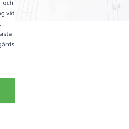
r och
g vid
.
bästa
gårds