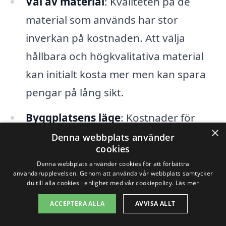
Val av material
: Kvaliteten på de
material som används har stor
inverkan på kostnaden. Att välja
hållbara och högkvalitativa material
kan initialt kosta mer men kan spara
pengar på lång sikt.
Byggplatsens läge
: Kostnader för
×
transport och logistik kan variera
Denna webbplats använder
cookies
beroende på byggplatsens läge.
Denna webbplats använder cookies för att förbättra
Nyborgs specifika områden kan ha
användarupplevelsen. Genom att använda vår webbplats samtycker
du till alla cookies i enlighet med vår cookiepolicy.
Läs mer
olika tillgång till resurser och
ACCEPTERA ALLA
AVVISA ALLT
arbetskraft vilket påverkar priserna.