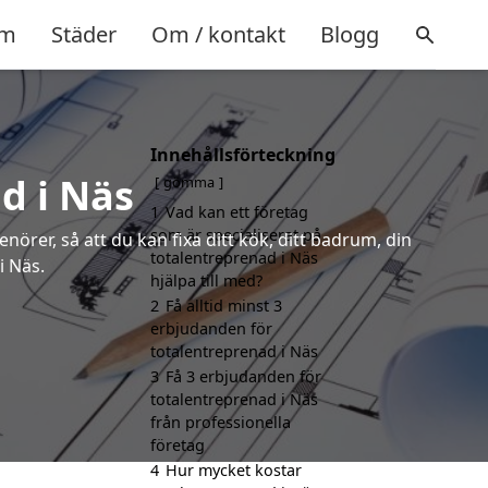
m
Städer
Om / kontakt
Blogg
Innehållsförteckning
d i Näs
gömma
1
Vad kan ett företag
som är specialiserat på
örer, så att du kan fixa ditt kök, ditt badrum, din
totalentreprenad i Näs
i Näs.
hjälpa till med?
2
Få alltid minst 3
erbjudanden för
totalentreprenad i Näs
3
Få 3 erbjudanden för
totalentreprenad i Näs
från professionella
företag
4
Hur mycket kostar