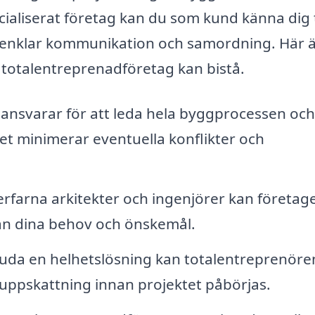
ecialiserat företag kan du som kund känna dig
t förenklar kommunikation och samordning. Här 
 totalentreprenadföretag kan bistå.
ansvarar för att leda hela byggprocessen och
ket minimerar eventuella konflikter och
rfarna arkitekter och ingenjörer kan företag
ån dina behov och önskemål.
uda en helhetslösning kan totalentreprenöre
suppskattning innan projektet påbörjas.