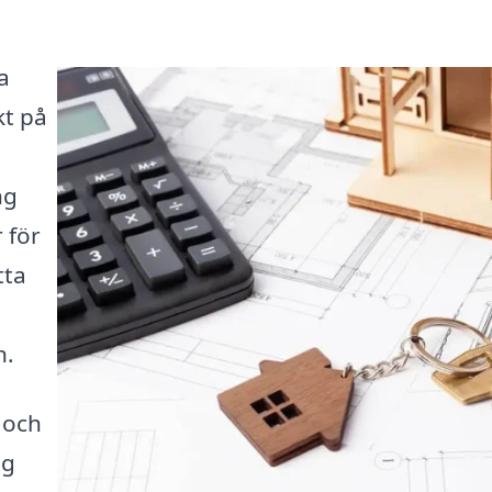
a
kt på
ng
 för
tta
n.
 och
ag