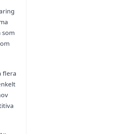
paring
mma
em som
 som
 flera
enkelt
hov
itiva