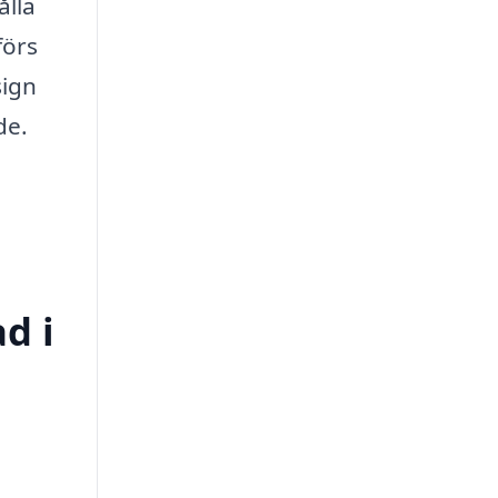
ålla
förs
sign
de.
d i