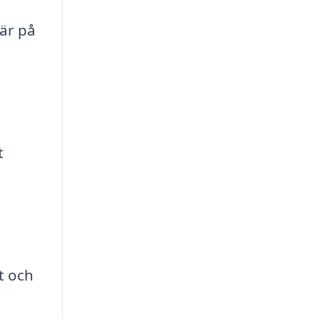
är på
t
t och