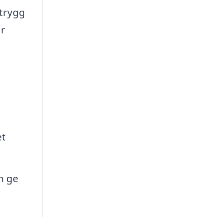
 trygg
är
et
n ge