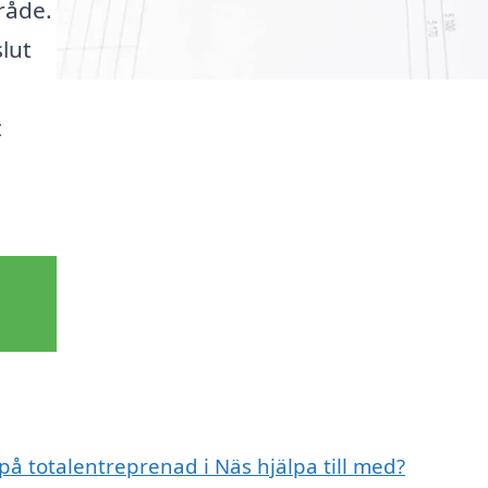
råde.
slut
t
på totalentreprenad i Näs hjälpa till med?