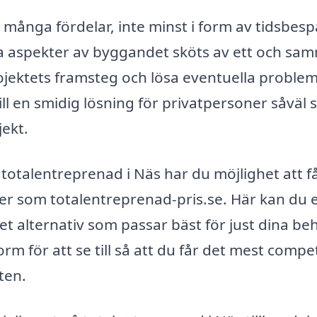
 många fördelar, inte minst i form av tidsbes
la aspekter av byggandet sköts av ett och sa
 projektets framsteg och lösa eventuella probl
ll en smidig lösning för privatpersoner såväl
ekt.
ör totalentreprenad i Näs har du möjlighet att få
ter som totalentreprenad-pris.se. Här kan du 
det alternativ som passar bäst för just dina be
m för att se till så att du får det mest compet
ten.