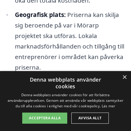
öka den totala kostnaden.
Geografisk plats:
Priserna kan skilja
sig beroende på var i Mörarp
projektet ska utföras. Lokala
marknadsförhållanden och tillgång till
entreprenörer i området kan påverka
priserna.
×
Denna webbplats använder
Tidsramar:
Om projektet ska slutföras
cookies
inom en snäv tidsram kan detta
Denna webbplats använder cookies för att förbättra
användarupplevelsen. Genom att använda vår webbplats samtycker
påverka de totala kostnaderna,
du till alla cookies i enlighet med vår cookiepolicy.
Läs mer
eftersom det kan krävas mer personal
ACCEPTERA ALLA
AVVISA ALLT
eller övertid för att hålla tidsplanen.