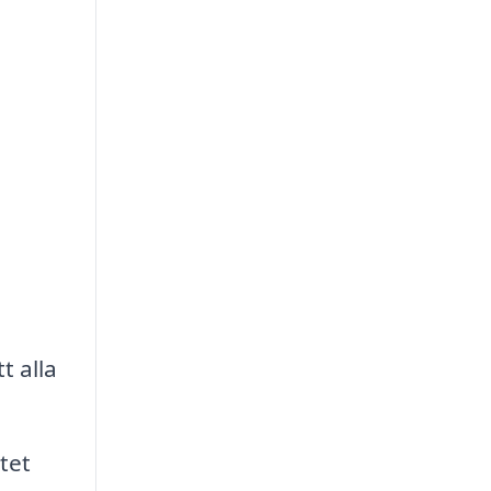
t alla
tet