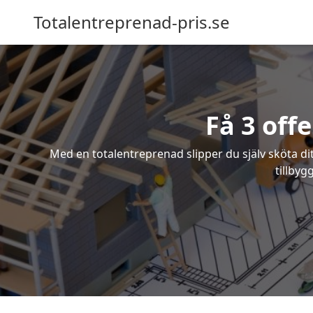
Totalentreprenad-pris.se
Få 3 off
Med en totalentreprenad slipper du själv sköta dit
tillbyg