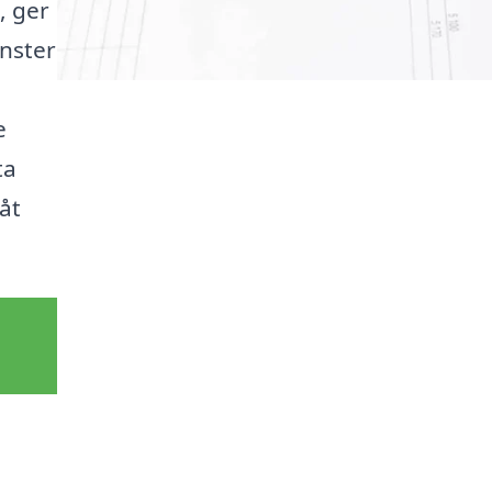
, ger
änster
e
ta
åt