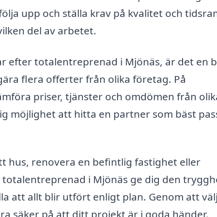
ölja upp och ställa krav på kvalitet och tidsra
ilken del av arbetet.
ar efter totalentreprenad i Mjönäs, är det en 
ära flera offerter från olika företag. På
ämföra priser, tjänster och omdömen från olik
ig möjlighet att hitta en partner som bäst pas
 hus, renovera en befintlig fastighet eller
 totalentreprenad i Mjönäs ge dig den tryggh
 att allt blir utfört enligt plan. Genom att väl
a säker på att ditt projekt är i goda händer.