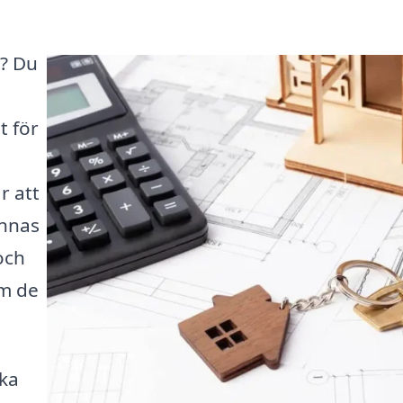
s? Du
t för
r att
ännas
och
am de
ika