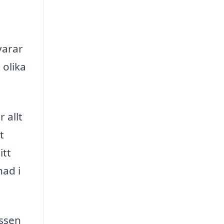
varar
 olika
 allt
t
itt
nad i
essen