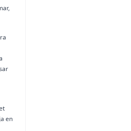
mar,
bra
a
sar
et
ja en