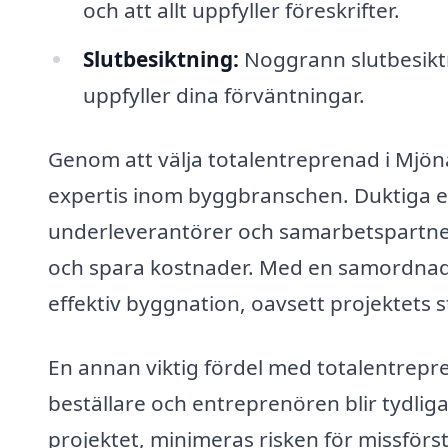
och att allt uppfyller föreskrifter.
Slutbesiktning:
Noggrann slutbesiktni
uppfyller dina förväntningar.
Genom att välja totalentreprenad i Mjönä
expertis inom byggbranschen. Duktiga en
underleverantörer och samarbetspartner
och spara kostnader. Med en samordnad 
effektiv byggnation, oavsett projektets s
En annan viktig fördel med totalentrep
beställare och entreprenören blir tydli
projektet, minimeras risken för missförst