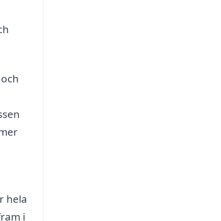
ch
 och
ssen
 mer
r hela
fram i