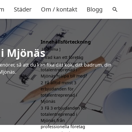
m
Städer
Om / kontakt
Blogg
Innehållsförteckning
 i Mjönäs
gömma
1
Vad kan ett företag
som är specialiserat på
örer, så att du kan fixa ditt kök, ditt badrum, din
totalentreprenad i
 Mjönäs.
Mjönäs hjälpa till med?
2
Få alltid minst 3
erbjudanden för
totalentreprenad i
Mjönäs
3
Få 3 erbjudanden för
totalentreprenad i
Mjönäs från
professionella företag