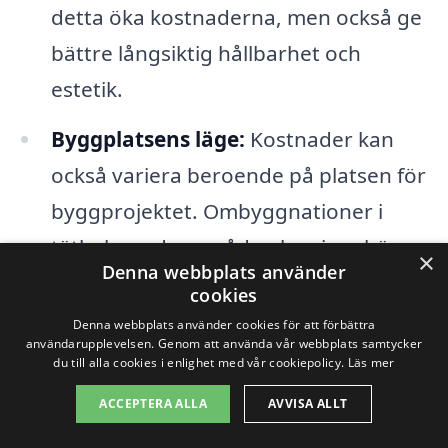
detta öka kostnaderna, men också ge
bättre långsiktig hållbarhet och
estetik.
Byggplatsens läge:
Kostnader kan
också variera beroende på platsen för
byggprojektet. Ombyggnationer i
tätbebyggda områden kan innebära
×
Denna webbplats använder
extra kostnader, medan enklare
cookies
bygglov och färre logistikproblem kan
Denna webbplats använder cookies för att förbättra
användarupplevelsen. Genom att använda vår webbplats samtycker
förekomma i mer avlägsna områden.
du till alla cookies i enlighet med vår cookiepolicy.
Läs mer
Kvalifikationer hos entreprenören:
ACCEPTERA ALLA
AVVISA ALLT
Valet av totalentreprenör i Mellösa är