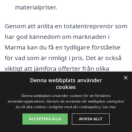
materialpriser.
Genom att anlita en totalentreprenör som
har god kännedom om marknaden i
Marma kan du få en tydligare förståelse
för vad som är rimligt i pris. Det är också
viktigt att jämföra offerter från olika
×
entreprenörer för att säkerställa att du
Denna webbplats använder
cookies
får bästa möjliga erbjudande. På
Denna webbplats använder cookies för att förbättra
totalentreprenad-pris.se kan du enkelt få
användarupplevelsen. Genom att använda vår webbplats samtycker
du till alla cookies i enlighet med vår cookiepolicy.
Läs mer
in flera offerter från lokala företag som
ACCEPTERA ALLA
AVVISA ALLT
erbjuder totalentreprenad, vilket gör det
lättare att hitta ett pris som passar din