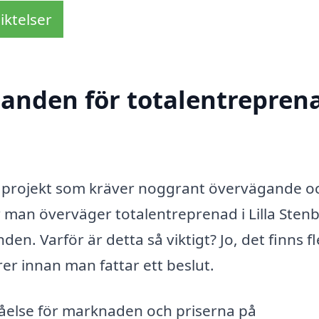
iktelser
danden för totalentreprena
ort projekt som kräver noggrant övervägande o
r man överväger totalentreprenad i Lilla Stenb
nden. Varför är detta så viktigt? Jo, det finns f
er innan man fattar ett beslut.
ståelse för marknaden och priserna på