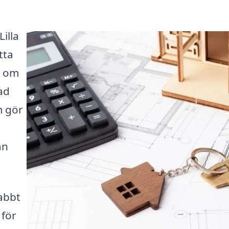
Lilla
tta
t om
ad
m gör
ån
abbt
 för