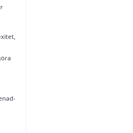
r
xitet,
göra
renad-