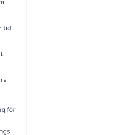
om
 tid
t
era
ng för
ängs