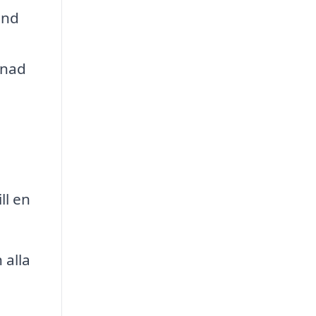
und
enad
ll en
 alla