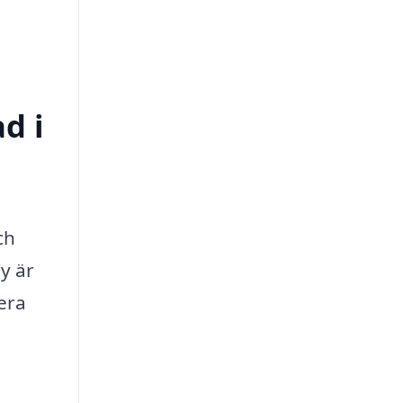
d i
ch
y är
lera