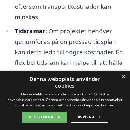
eftersom transportkostnader kan
minskas.
Tidsramar:
Om projektet behöver
genomföras på en pressad tidsplan
kan detta leda till högre kostnader. En
flexibel tidsram kan hjälpa till att hålla
priserna nere.
×
Denna webbplats använder
cookies
Lagar och förordningar:
I Kyrksten
Denna webbplats använder cookies för att förbättra
behöver byggprojekt följa vissa lokala
användarupplevelsen. Genom att använda vår webbplats samtycker
du till alla cookies i enlighet med vår cookiepolicy.
Läs mer
lagar och regler. Det kan medföra
ACCEPTERA ALLA
AVVISA ALLT
extra kostnader om speciella tillstånd
eller inspektioner krävs.