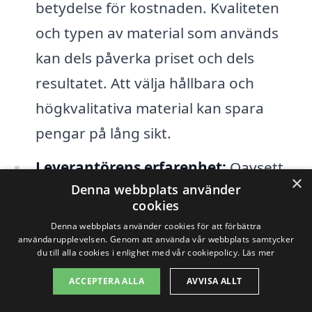
betydelse för kostnaden. Kvaliteten
och typen av material som används
kan dels påverka priset och dels
resultatet. Att välja hållbara och
högkvalitativa material kan spara
pengar på lång sikt.
Leverantörens erfarenhet:
Oavsett
×
Denna webbplats använder
om du söker en lokal entreprenör eller
cookies
en mer etablerad firma, spelar deras
Denna webbplats använder cookies för att förbättra
erfarenhet och expertis en stor roll.
användarupplevelsen. Genom att använda vår webbplats samtycker
du till alla cookies i enlighet med vår cookiepolicy.
Läs mer
Firmor med fler referenser och högre
ACCEPTERA ALLA
AVVISA ALLT
kompetens kan begära högre priser,