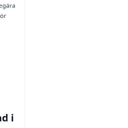
begära
gör
d i