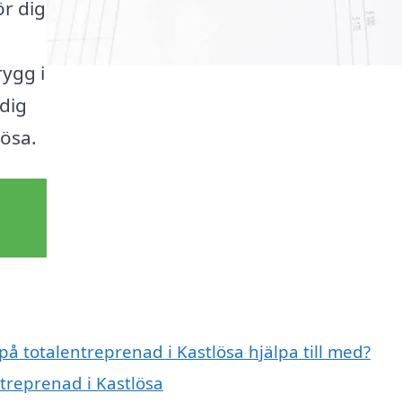
ör dig
rygg i
 dig
lösa.
på totalentreprenad i Kastlösa hjälpa till med?
ntreprenad i Kastlösa