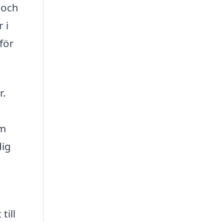
 och
 i
för
r.
om
dig
till