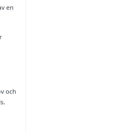
av en
r
ov och
s.