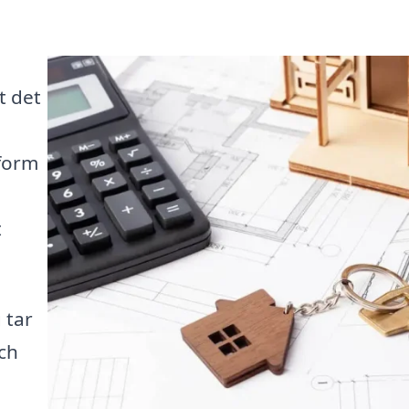
t det
tform
t
 tar
ch