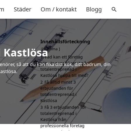
m
Städer
Om / kontakt
Blogg
Innehållsförteckning
i Kastlösa
gömma
1
Vad kan ett företag
som är specialiserat på
örer, så att du kan fixa ditt kök, ditt badrum, din
totalentreprenad i
astlösa.
Kastlösa hjälpa till med?
2
Få alltid minst 3
erbjudanden för
totalentreprenad i
Kastlösa
3
Få 3 erbjudanden för
totalentreprenad i
Kastlösa från
professionella företag