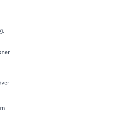
g,
oner
över
äm