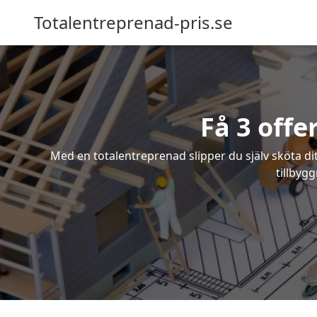
Totalentreprenad-pris.se
Få 3 offe
Med en totalentreprenad slipper du själv sköta dit
tillbyg