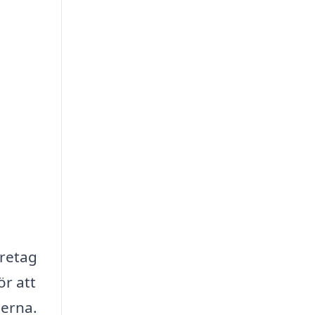
öretag
ör att
jerna.