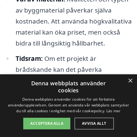
av byggmaterial påverkar själva
kostnaden. Att använda högkvalitativa
material kan öka priset, men också
bidra till långsiktig hållbarhet.
Tidsram:
Om ett projekt är
brådskande kan det påverka
×
kostnaden. Snabbare tidslinjer kan
Denna webbplats använder
cookies
innebära extra arbetskraft eller
Denna webbplats använder cookies för att förbättra
övertid.
användarupplevelsen. Genom att använda vår webbplats samtycker
du till alla cookies i enlighet med vår cookiepolicy.
Läs mer
Entreprenörens erfarenhet:
Priser
ACCEPTERA ALLA
AVVISA ALLT
varierar beroende på entreprenörens