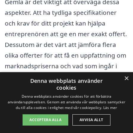
Gemla är det viktigt att överväga dessa
aspekter. Att ha tydliga specifikationer
och krav för ditt projekt kan hjälpa
entreprenören att ge en mer exakt offert.
Dessutom är det värt att jämföra flera
olika offerter för att få en uppfattning om
marknadspriserna och vad som ingår i
tjänsten.
×
Denna webbplats använder
cookies
Genom att använda vår plattform kan du
Denna webbplats använder cookies för att förbättra
användarupplevelsen. Genom att använda vår webbplats samtycker
enkelt få offertförslag från kvalificerade
du till alla cookies i enlighet med vår cookiepolicy.
Läs mer
företag som erbjuder totalentreprenad i
ACCEPTERA ALLA
AVVISA ALLT
ditt område. Detta gör att du kan fatta ett