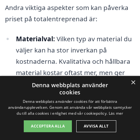
Andra viktiga aspekter som kan påverka
priset på totalentreprenad är:
Materialval:
Vilken typ av material du
väljer kan ha stor inverkan på
kostnaderna. Kvalitativa och hållbara
material kostar oftast mer, men ger
×
också bättre resultat på lång sikt.
Denna webbplats använder
cookies
Arbetstid:
Om projektet kräver
Denna webbplats använder cookies för att förbättra
användarupplevelsen. Genom att använda vår webbplats samtycker
specialiserade yrkesgrupper eller
du till alla cookies i enlighet med vår cookiepolicy.
Läs mer
längre tid för att slutföra, kan detta
ACCEPTERA ALLA
AVVISA ALLT
också öka priset.