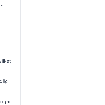
ör
ilket
dlig
ingar