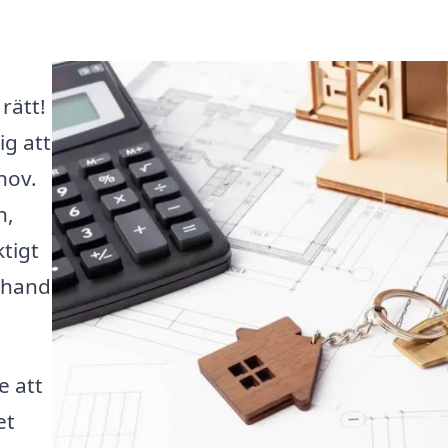
rätt!
ig att
hov.
n,
tigt
a hand
e att
et