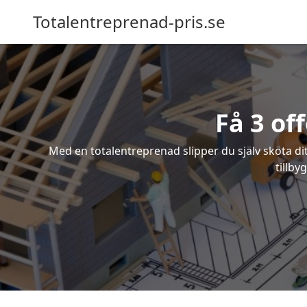
Totalentreprenad-pris.se
Få 3 of
Med en totalentreprenad slipper du själv sköta dit
tillby