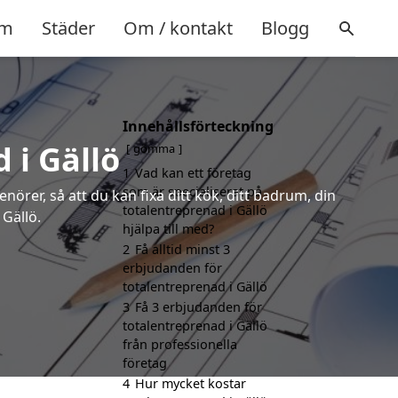
m
Städer
Om / kontakt
Blogg
Innehållsförteckning
 i Gällö
gömma
1
Vad kan ett företag
som är specialiserat på
örer, så att du kan fixa ditt kök, ditt badrum, din
totalentreprenad i Gällö
 Gällö.
hjälpa till med?
2
Få alltid minst 3
erbjudanden för
totalentreprenad i Gällö
3
Få 3 erbjudanden för
totalentreprenad i Gällö
från professionella
företag
4
Hur mycket kostar