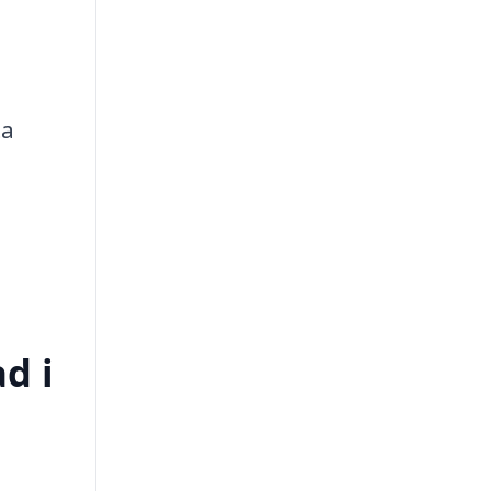
ta
d i