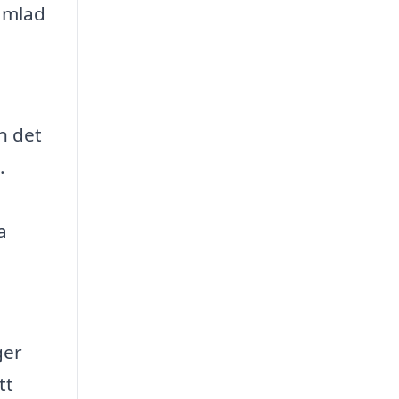
samlad
n det
.
a
ger
tt