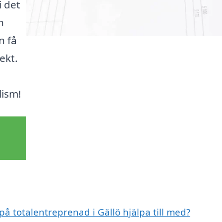
i det
n
n få
ekt.
ism!
på totalentreprenad i Gällö hjälpa till med?