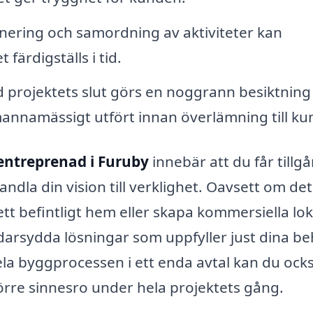
ring och samordning av aktiviteter kan
 färdigställs i tid.
d projektets slut görs en noggrann besiktning
ckmannamässigt utfört innan överlämning till k
entreprenad i Furuby
innebär att du får tillgån
dla din vision till verklighet. Oavsett om det
tt befintligt hem eller skapa kommersiella lok
darsydda lösningar som uppfyller just dina b
la byggprocessen i ett enda avtal kan du ock
törre sinnesro under hela projektets gång.