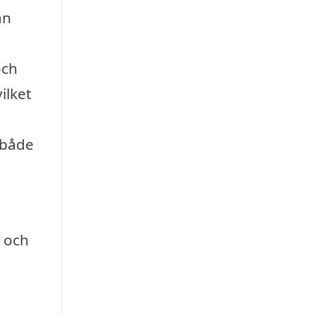
an
och
ilket
 både
g och