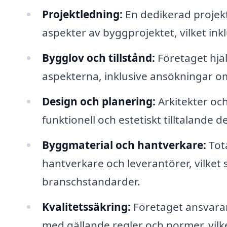
Projektledning:
En dedikerad projekt
aspekter av byggprojektet, vilket ink
Bygglov och tillstånd:
Företaget hjäl
aspekterna, inklusive ansökningar o
Design och planering:
Arkitekter och
funktionell och estetiskt tilltalande
Byggmaterial och hantverkare:
Tota
hantverkare och leverantörer, vilket s
branschstandarder.
Kvalitetssäkring:
Företaget ansvarar f
med gällande regler och normer, vilk