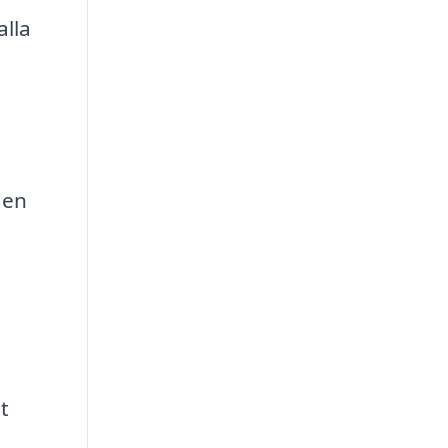
alla
 en
t