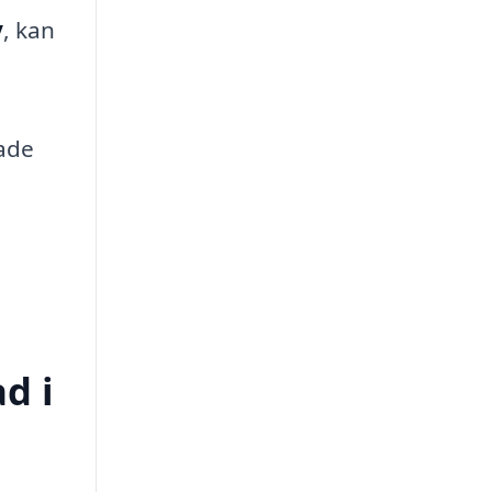
y
, kan
sade
d i