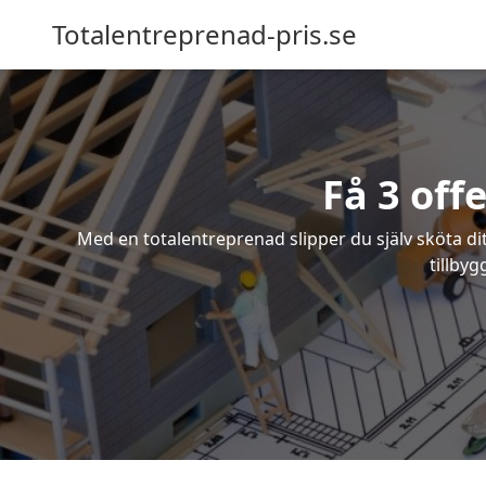
Totalentreprenad-pris.se
Få 3 off
Med en totalentreprenad slipper du själv sköta dit
tillbyg