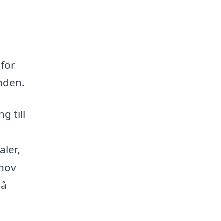
 för
unden.
g till
aler,
ehov
så