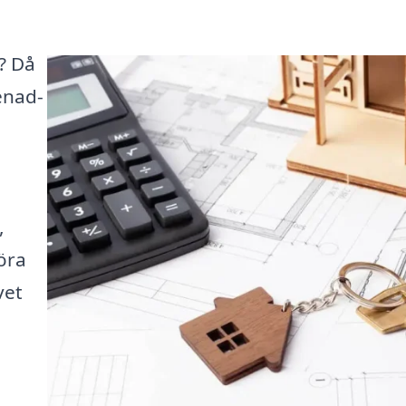
? Då
enad-
,
öra
vet