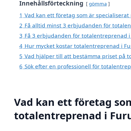
Innehållsförteckning
gömma
1
Vad kan ett företag som är specialiserat
2
Få alltid minst 3 erbjudanden för totale
3
Få 3 erbjudanden för totalentreprenad i
4
Hur mycket kostar totalentreprenad i F
5
Vad hjälper till att bestämma priset på 
6
Sök efter en professionell för totalentr
Vad kan ett företag som
totalentreprenad i Furu