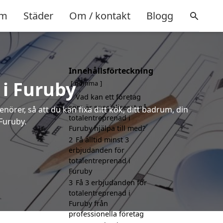
m
Städer
Om / kontakt
Blogg
Innehållsförteckning
 i Furuby
gömma
1
Vad kan ett företag
som är specialiserat på
örer, så att du kan fixa ditt kök, ditt badrum, din
totalentreprenad i
 Furuby.
Furuby hjälpa till med?
2
Få alltid minst 3
erbjudanden för
totalentreprenad i
Furuby
3
Få 3 erbjudanden för
totalentreprenad i
Furuby från
professionella företag