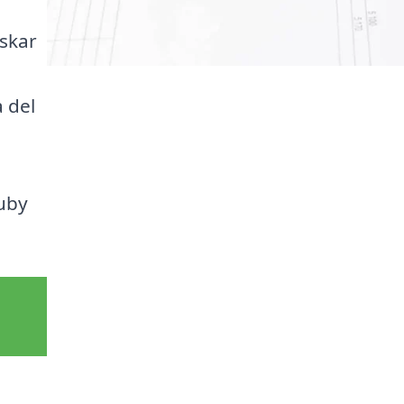
nskar
a del
ruby