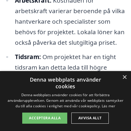
Arbetskraft:
Kostnaden för
arbetskraft varierar beroende på vilka
hantverkare och specialister som
behövs för projektet. Lokala löner kan
också påverka det slutgiltiga priset.
Tidsram:
Om projektet har en tight
tidsram kan detta leda till högre
×
kostnader. Snabbare genomförande
Denna webbplats använder
cookies
kan kräva mer arbetskraft och därmed
Denna webbplats använder cookies för att förbättra
mer pengar.
användarupplevelsen. Genom att använda vår webbplats samtycker
du till alla cookies i enlighet med vår cookiepolicy.
Läs mer
Regelverk och tillstånd:
Bygglov och
ACCEPTERA ALLA
AVVISA ALLT
andra regelverk kan också påverka