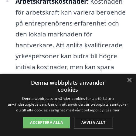
Arbetskraftskostnader:
Kostnaden
för arbetskraft kan variera beroende
på entreprenörens erfarenhet och
den lokala marknaden för
hantverkare. Att anlita kvalificerade
yrkespersoner kan bidra till högre
initiala kostnader, men kan spara
pengar på längre sikt genom kvalitet
×
Denna webbplats använder
och effektivitet.
cookies
Denna webbplats använder cookies för att förbättra
Tidsramar:
Om du har en specifik
användarupplevelsen. Genom att använda vår webbplats samtycker
du till alla cookies i enlighet med vår cookiepolicy.
Läs mer
tidslinje för projektet kan det påverka
ACCEPTERA ALLA
AVVISA ALLT
priset. Att påskynda byggprocessen