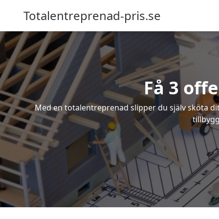
Totalentreprenad-pris.se
Få 3 off
Med en totalentreprenad slipper du själv sköta dit
tillbyg