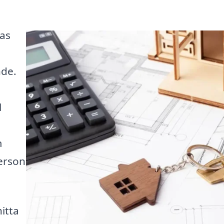
as
nde.
l
m
erson
itta