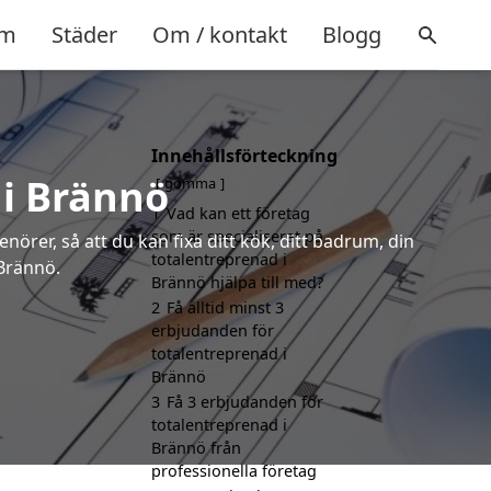
m
Städer
Om / kontakt
Blogg
Innehållsförteckning
 i Brännö
gömma
1
Vad kan ett företag
som är specialiserat på
örer, så att du kan fixa ditt kök, ditt badrum, din
totalentreprenad i
 Brännö.
Brännö hjälpa till med?
2
Få alltid minst 3
erbjudanden för
totalentreprenad i
Brännö
3
Få 3 erbjudanden för
totalentreprenad i
Brännö från
professionella företag