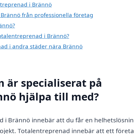
entreprenad i Brännö
 Brännö från professionella företag
rännö?
totalentreprenad i Brännö?
enad i andra städer nära Brännö
 är specialiserat på
nnö hjälpa till med?
ad i Brännö innebär att du får en helhetslösni
jekt. Totalentreprenad innebär att ett företa