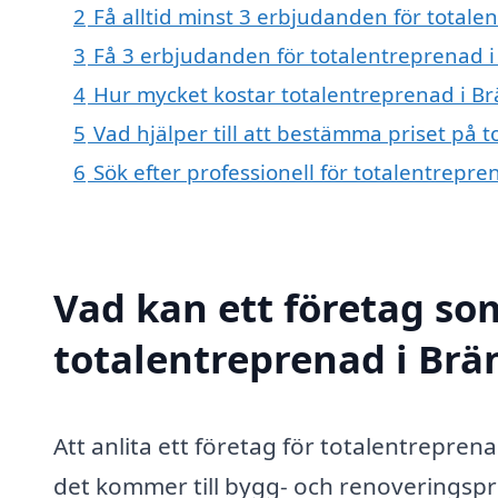
2
Få alltid minst 3 erbjudanden för total
3
Få 3 erbjudanden för totalentreprenad i
4
Hur mycket kostar totalentreprenad i B
5
Vad hjälper till att bestämma priset på 
6
Sök efter professionell för totalentrepr
Vad kan ett företag som
totalentreprenad i Brä
Att anlita ett företag för totalentrepren
det kommer till bygg- och renoveringspro