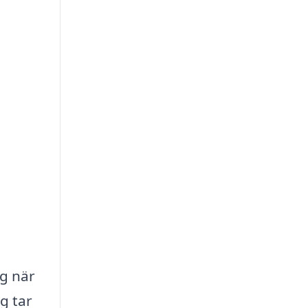
ng när
g tar