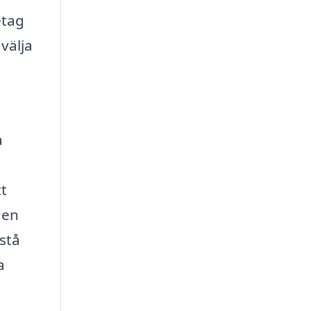
etag
välja
a
tt
 en
stå
a