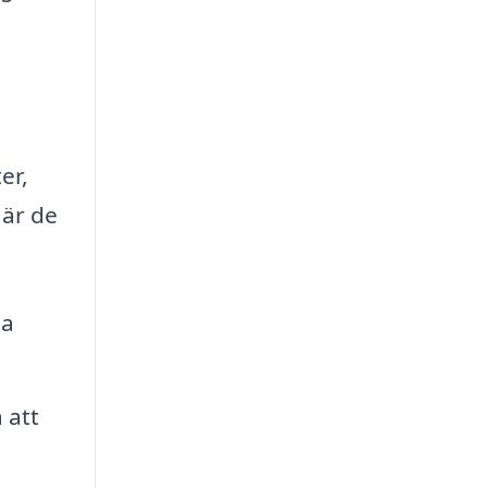
er,
där de
na
 att