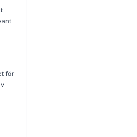
tt
evant
t för
av