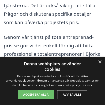
tjänsterna. Det är också viktigt att ställa
frågor och diskutera specifika detaljer
som kan påverka projektets pris.
Genom vår tjänst på totalentreprenad-
pris.se gör vi det enkelt för dig att hitta
professionella totalentreprenörer i Björke
×
och få åtskilliga kostnadsförslag, så att du
Denna webbplats använder
cookies
kan göra ett informerat val för ditt
Denna webbplats använder cookies för att förbättra
byggprojekt. Oavsett om du planerar en
användarupplevelsen. Genom att använda vår webbplats samtycker
du till alla cookies i enlighet med vår cookiepolicy.
Läs mer
nybyggnation eller en renovering, är vi
ACCEPTERA ALLA
AVVISA ALLT
här för att hjälpa dig att hitta det bästa
alternativet för din totalentreprenad i