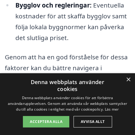
Bygglov och regleringar:
Eventuella
kostnader för att skaffa bygglov samt
följa lokala byggnormer kan påverka
det slutliga priset.
Genom att ha en god förståelse för dessa
faktorer kan du bättre navigera i
prissättningen för totalentreprenad i
×
Denna webbplats använder
Betsede. Det kan också vara till hjälp att
cookies
Denna webbplats använder cookies för att förbättra
inhämta flera offerter från olika
användarupplevelsen. Genom att använda vår webbplats samtycker
du till alla cookies i enlighet med vår cookiepolicy.
Läs mer
entreprenörer för att få en känsla för vad
som är rimligt och konkurrenskraftigt i
ACCEPTERA ALLA
AVVISA ALLT
ditt specifika fall. Totalentreprenad