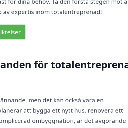
st för dina behov. Ta den första stegen mot a
 av expertis inom totalentreprenad!
iktelser
danden för totalentreprena
 spännande, men det kan också vara en
lanerar att bygga ett nytt hus, renovera ett
komplicerad ombyggnation, är det avgörande 