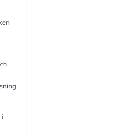
sken
och
sning
 i