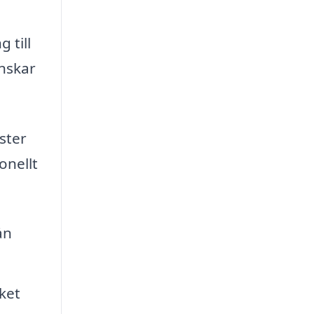
 till
önskar
ster
onellt
ån
ket