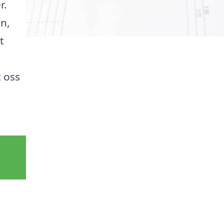
r.
n,
t
 oss