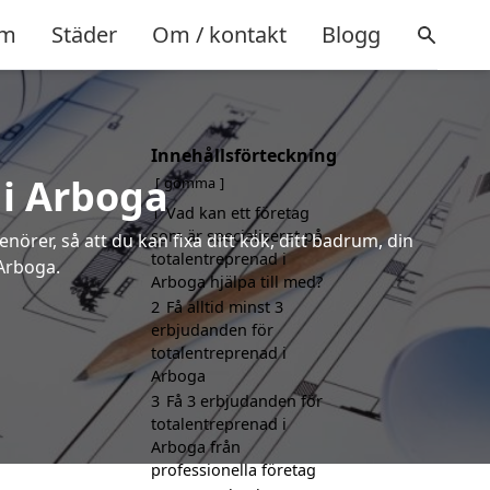
m
Städer
Om / kontakt
Blogg
Innehållsförteckning
 i Arboga
gömma
1
Vad kan ett företag
som är specialiserat på
örer, så att du kan fixa ditt kök, ditt badrum, din
totalentreprenad i
 Arboga.
Arboga hjälpa till med?
2
Få alltid minst 3
erbjudanden för
totalentreprenad i
Arboga
3
Få 3 erbjudanden för
totalentreprenad i
Arboga från
professionella företag