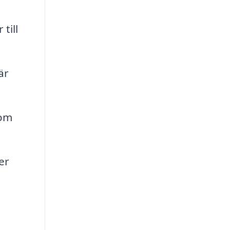
till
är
 om
er