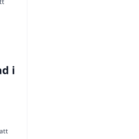
tt
d i
att