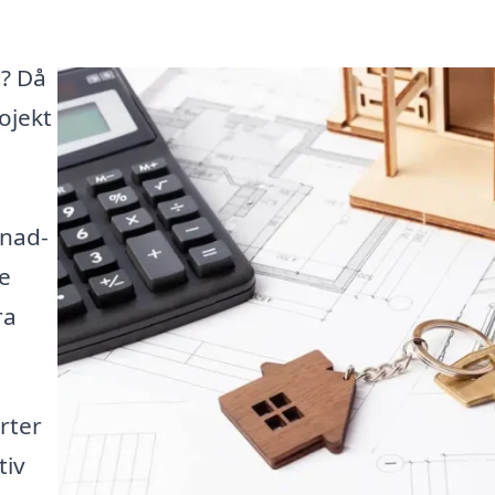
a? Då
ojekt
enad-
de
ra
rter
tiv