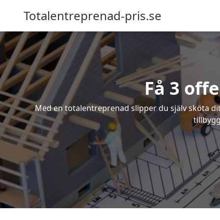
Totalentreprenad-pris.se
Få 3 off
Med en totalentreprenad slipper du själv sköta dit
tillbyg