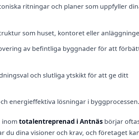
oniska ritningar och planer som uppfyller din
truktur som huset, kontoret eller anläggning
ring av befintliga byggnader för att förbät
ningsval och slutliga ytskikt för att ge ditt
h energieffektiva lösningar i byggprocessen
g inom
totalentreprenad i Antnäs
börjar ofta
ar du dina visioner och krav, och företaget ka