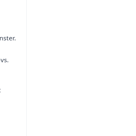
nster.
vs.
t