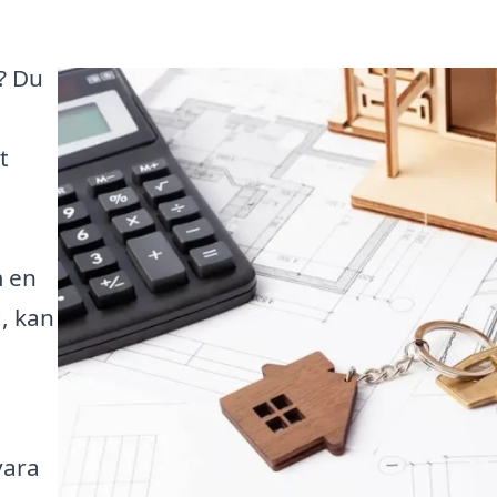
? Du
t
m en
d, kan
vara