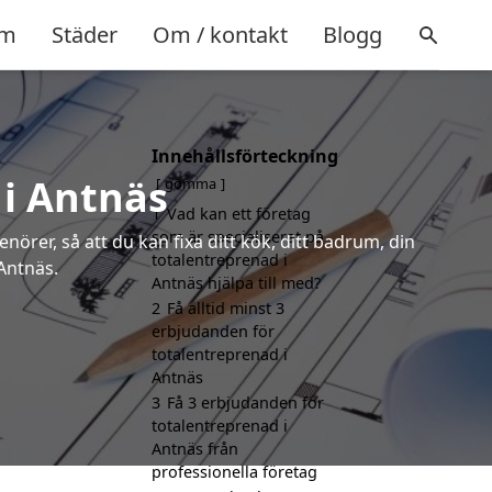
m
Städer
Om / kontakt
Blogg
Innehållsförteckning
 i Antnäs
gömma
1
Vad kan ett företag
som är specialiserat på
örer, så att du kan fixa ditt kök, ditt badrum, din
totalentreprenad i
 Antnäs.
Antnäs hjälpa till med?
2
Få alltid minst 3
erbjudanden för
totalentreprenad i
Antnäs
3
Få 3 erbjudanden för
totalentreprenad i
Antnäs från
professionella företag