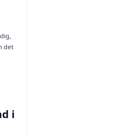
dig,
h det
d i