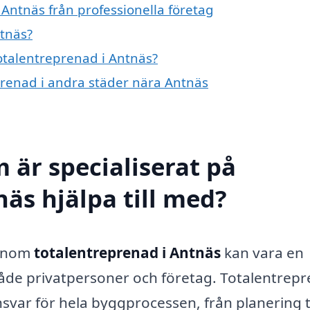
Antnäs från professionella företag
ntnäs?
totalentreprenad i Antnäs?
eprenad i andra städer nära Antnäs
 är specialiserat på
äs hjälpa till med?
g inom
totalentreprenad i Antnäs
kan vara en
både privatpersoner och företag. Totalentrep
svar för hela byggprocessen, från planering ti