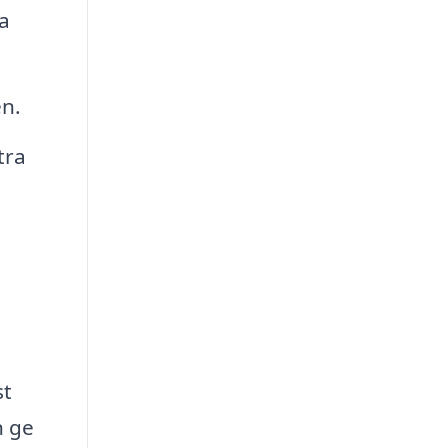
a
en.
tra
.
st
n ge