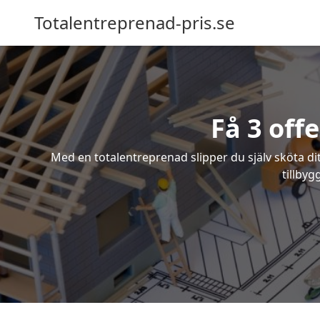
Totalentreprenad-pris.se
Få 3 off
Med en totalentreprenad slipper du själv sköta dit
tillbyg